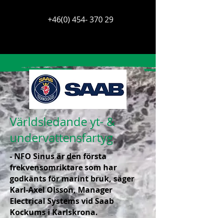
+46(0) 454- 370 29
Världsledande yt- &
undervattensfartyg
- NFO Sinus är den första
frekvensomriktare som har
godkänts för marint bruk, säger
Karl-Axel Olsson, Manager
Electrical Systems vid Saab
Kockums i Karlskrona.