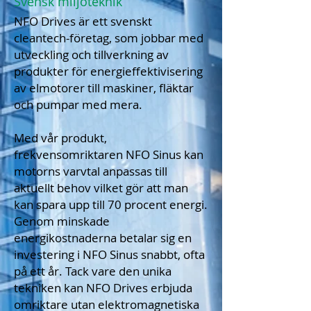
Svensk miljöteknik
NFO Drives är ett svenskt
cleantech-företag, som jobbar med
utveckling och tillverkning av
produkter för energi­effektivisering
av elmotorer till maskiner, fläktar
och pumpar med mera.
Med vår produkt,
frekvensomriktaren NFO Sinus kan
motorns varvtal anpassas till
aktuellt behov vilket gör att man
kan spara upp till 70 procent energi.
Genom minskade
energikostnaderna betalar sig en
investering i NFO Sinus snabbt, ofta
på ett år. Tack vare den unika
tekniken kan NFO Drives erbjuda
omriktare utan elektromagnetiska