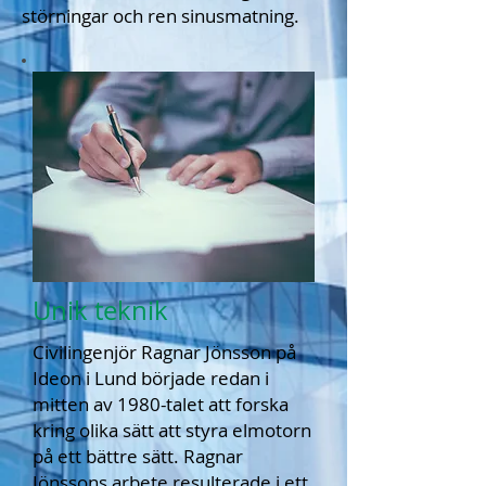
störningar och ren sinusmatning.
Unik teknik
Civilingenjör Ragnar Jönsson på
Ideon i Lund började redan i
mitten av 1980-talet att forska
kring olika sätt att styra elmotorn
på ett bättre sätt. Ragnar
Jönssons arbete resulterade i ett