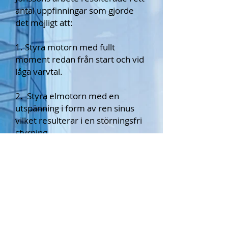
antal uppfinningar som gjorde
det möjligt att:
1. Styra motorn med fullt
moment redan från start och vid
låga varvtal.
2. Styra elmotorn med en
utspänning i form av ren sinus
vilket resulterar i en störningsfri
styrning.
Styrelse och ledning
VD:
Johan Braun
Styrelseordförande: