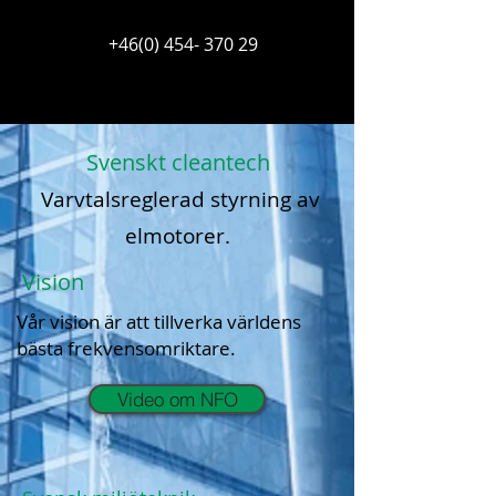
+46(0) 454- 370 29
Svenskt cleantech
Varvtalsreglerad styrning av
elmotorer.
Vision
Vår vision är att tillverka världens
bästa frekvensomriktare.
Video om NFO