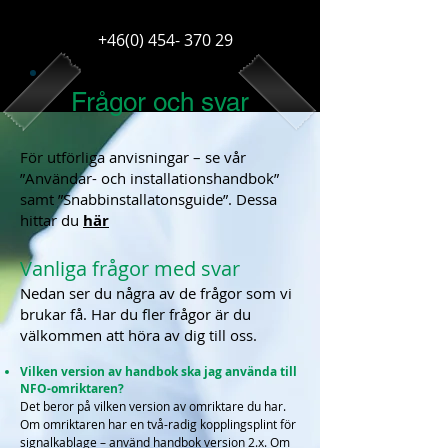
+46(0) 454- 370 29
Frågor och svar
För utförliga anvisningar – se vår
”Användar- och installationshandbok”
samt ”Snabbinstallatonsguide”. Dessa
hittar du
här
Vanliga frågor med svar
Nedan
ser du några av de frågor som vi
brukar få. Har du fler frågor är du
välkommen att höra av dig till oss.
Vilken version av handbok ska jag använda t
ill
NFO-omriktaren?
Det beror på vilken version av omriktare du har.
Om omriktaren har en två-radig kopplingsplint för
signalkablage – använd
handbok version 2.x. Om