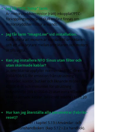
Jag får ”PTC Temp” larm.
Är motorskyddster
mistor (rätt) inkopplat?PTC-
förkopplingsmotstånd skall endast finnas om
motorskyddstermistor används.
Jag får larm ”ImagnLow” vid installation.
Kontrollera att motorn är kopplad till omriktaren
och att alla brytare mellan omriktaren och motorn
är tillslagna.
Kan jag installera NFO Sinus utan filter och
utan skärmade kablar?
Ja, omriktarna uppfyller normerna i EMC-direktivet
2004/108/EG för emission från utrustning i
bostäder, kontor, butiker och liknande miljöer (EN
61000-6-3)
och immunitet för utrustning i
industrimiljö (EN
61000-6-2)
utan extra tillbehör
eller skärmade kablar. Direktivet trädde i kraft 20
juli 2007.
Hur kan jag återställa alla parametrar (fabriks-
reset)?
Följ instruktioner i kapitel 5.13 i Användar- och
installationshandboken (kap 5.12 i 2.x handbok).