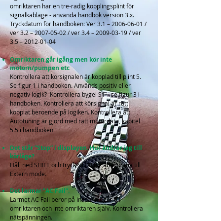
omriktaren har en tre-radig kopplingsplint för
signalkablage - använda handbok version 3.x.
Tryckdatum för handboken: Ver 3.1 –
2006-06-01
/
ver 3.2 –
2007-05-02
/ ver 3.4 –
2009-03-19
/ ver
3.5 –
2012-01-04
Omriktaren går igång men kör inte
motorn/pumpen etc
Kontrollera att körsignalen är kopplad till plint 5.
Se figur 1 i handboken. Används positiv eller
negativ logik? Kontrollera bygel S1 – s
e figur 3 i
handboken. Kontrollera att körsignal är rätt
kopplat beroende på logiken. Kontrollera att
Autotuning är gjord med rätt motordata, kapitel
5.5 i handboken
Det står ”Stop” i displayen. Hur ändrar jag till
körläge?
Håll ned SHIFT och tryck STOP för att komma till
Extern mode.
Det larmar ”AC Fail”.
Larmet AC Fail beror på inspänningar till
omriktaren och inte omriktaren själv. Kontrollera
nätspänningen.