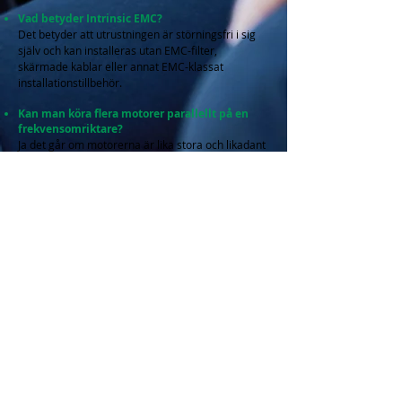
Vad betyder Intrinsic EMC?
Det betyder att utrustningen är störningsfri i sig
själv och kan installeras utan EMC-filter,
skärmade kablar eller annat EMC-klassat
installationstillbehör.
Kan man köra flera motorer parallellt på en
frekvensomriktare?
Ja det går om motorerna är lika stora och likadant
belastade. Ange summan av strömmen och
effekten till samtliga motorer vid autotuning i
parametrarna I-Nom och P-Nom. Till övriga
parametrar anges värdet för en motor.
Kan man använda jordfelsbrytare tillsammans
med NFO Sinus?
Ja det går utmärkt – även jordfelsbrytare för
personskydd. En NFO Sinus drar maximalt 2 mA i
jordledaren och jordfelsbrytare för personskydd
bryter vid 30 mA. Jordfelsbrytare för brandskydd
bryter vid högre ström beroende på var den
installeras.